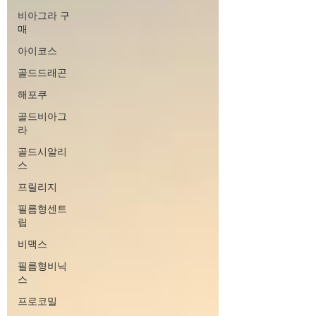
비아그라 구
매
아이코스
골드드래곤
해포쿠
골드비아그
라
골드시알리
스
프릴리지
필름형센트
립
비맥스
필름형비닉
스
프로코밀