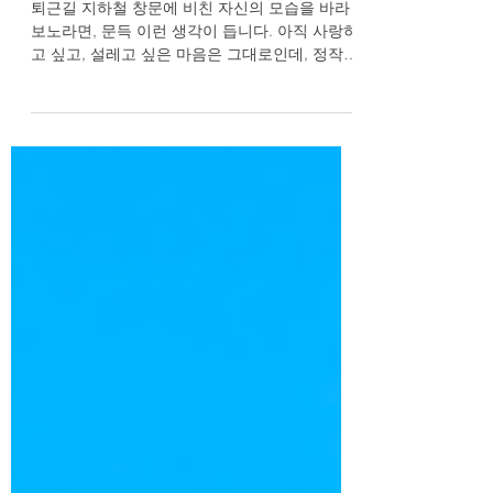
비아그라체험기, 마음은 뜨거
운데 몸이 따라주지 않을 때
퇴근길 지하철 창문에 비친 자신의 모습을 바라
보노라면, 문득 이런 생각이 듭니다. 아직 사랑하
고 싶고, 설레고 싶은 마음은 그대로인데, 정작
따라주는 몸이 예전 같지 않다는 사실. 연애 감정
은 여전히 가능한데, 체력이 먼저 퇴근해 버린 듯
한 이 기분을 어찌 설명해야 할까요. 고독보다는
쓸쓸함에 가까운 이 느낌은, 단순한 피로감이 아
닌 자신감과 직결되는 은밀한 영역의 문제이기에
더욱 깊은 상처로 남곤 합니다. 오늘은 많은 남성
분들이 공감하실 이 이야기를 진솔하게 풀어내
며, 다시 한번 화끈하고 짜릿했던 그날의 감정을
되찾을 수 있는 실마리를 함께 찾아보겠습니다.
마음은 청춘인데, 체력은 왜 먼저 퇴근했을까 누
군가에게는 체력의 한계가 단순한 나이의 문제로
치부될지 모릅니다. 하지만 문제는 그 너머에 있
습니다. 예전 같지 않은 스테미나와 정력은 자연
스럽게 자존감 하락으로 이어지고, 이는 연인과
의 관계에서도 미묘한 영향을 미칩니다. 부부 또