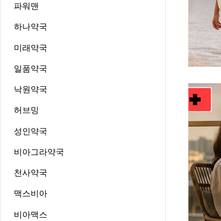
파워맨
하나약국
미래약국
일품약국
낙원약국
허브밍
성인약국
비아그라약국
천사약국
맥스비아
비아맥스