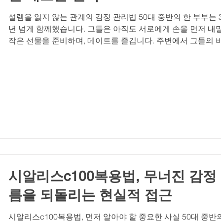
설렘을 잃지 않는 관계의 감정 관리법 50대 중반의 한 부부는 
년 넘게 함께했습니다. 그들은 아직도 서로에게 손을 먼저 내밀
작은 선물을 준비하며, 데이트를 즐깁니다. 주변에서 그들의 
을 묻자, 그들은 이렇게 말했습니다. “설렘은 저절로 오지 않아
우리는 매일 조금씩 감정을 관리합니다.” 설렘을 잃지 않는 
감정 관리법은 무엇일까요? 첫째, ‘작은 표현’을 실천하세요. 
해”, “고마워”, “오늘 예뻐”라는 한마디가 설렘을 유지합니다. 
벤트보다 일상 속 작은 표현이 더 중요합니다. 둘째, ‘새로움’을
으세요. 항상 같은 장소, 같은 패턴의 데이트는 설렘을 죽입니
새로운 레스토랑, 새로운 여행지, 새로운 취미를 함께 찾아보세
새로움은 두 사람에게 다시 설렘을 불어넣습니다. 셋째, ‘기대
나누세요. 다음 주말에 무엇을 할지, 다음 달에 어디를 갈지 
계획하세요. 기대는 설렘의 씨앗입니다. 넷째, ‘스킨십’을
시알리스c100복용법, 무너진 감정
름을 되돌리는 현실적 접근
시알리스c100복용법, 먼저 알아야 할 중요한 사실 50대 중반