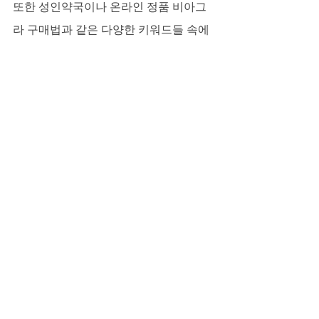
또한 성인약국이나 온라인 정품 비아그
라 구매법과 같은 다양한 키워드들 속에
서 정작 중요한 것은 100% 정품 여부라
는 사실을 잊지 말아야 합니다. 저희 비아
마켓은 이 모든 정보를 투명하게 제공하
며, 모든 제품이 100% 정품임을 보증합
니다. 또한 매일 아침 08시 30분부터 자
정 24시까지 전문가의 상담을 통해 여러
분의 고민에 진지하게 응대하고 있습니
다.
특별한 기회, 그리고 다시 찾아올 설렘
설렘은 사라지는 것이 아닙니다. 잠시 멀