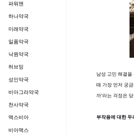
파워맨
하나약국
미래약국
일품약국
낙원약국
허브밍
남성 고민 해결을
성인약국
때 가장 먼저 궁금
비아그라약국
까"라는 걱정은 
천사약국
맥스비아
부작용에 대한 두려
비아맥스