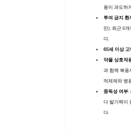
용이 과도하게
투여 금지 환
만), 최근 
다.
65세 이상 
약물 상호작
과 함께 복용
억제제와 병
중독성 여부
다 발기력이 
다.