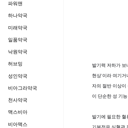
파워맨
하나약국
미래약국
일품약국
낙원약국
허브밍
발기력 저하가 보
현상'이라 여기거
성인약국
자의 절반 이상이
비아그라약국
이 단순한 성 기능
천사약국
맥스비아
발기에 필요한 혈
비아맥스
기부전은 심혈관 