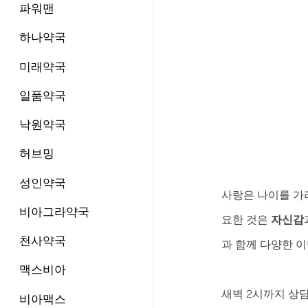
파워맨
하나약국
미래약국
일품약국
낙원약국
허브밍
성인약국
사랑은 나이를 가
비아그라약국
요한 것은 
자신감
천사약국
과 함께 다양한 
맥스비아
새벽 2시까지 상담
비아맥스