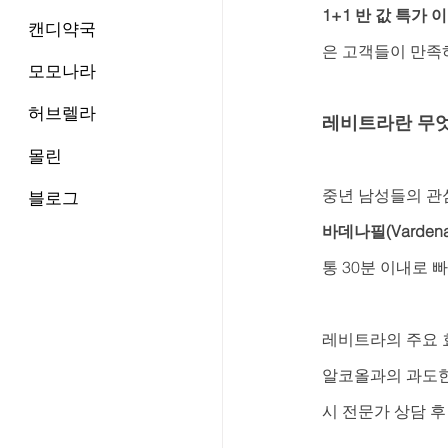
1+1 반 값 특가 
캔디약국
은 고객들이 만족
모모나라
허브렐라
레비트라란 무엇
몰린
중년 남성들의 관심
블로그
바데나필(Vardenaf
통 30분 이내로 
레비트라의 주요 
알코올과의 과도한
시 전문가 상담 후