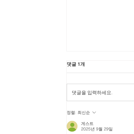
댓글 1개
댓글을 입력하세요.
컨디션의 비밀, 레비트라1
정렬:
최신순
구입으로 찾은 일상의 활
게스트
2025년 9월 29일