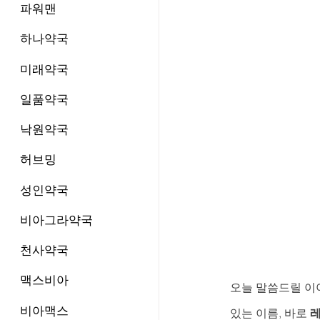
파워맨
하나약국
미래약국
일품약국
낙원약국
허브밍
성인약국
비아그라약국
천사약국
맥스비아
오늘 말씀드릴 이야
비아맥스
있는 이름, 바로 