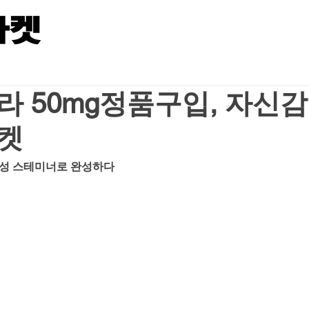
 50mg정품구입, 자신감
켓
남성 스테미너로 완성하다