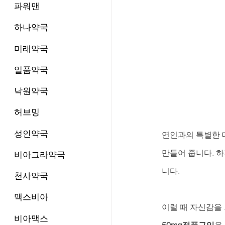
파워맨
하나약국
미래약국
일품약국
낙원약국
허브밍
성인약국
연인과의 특별한 
만들어 줍니다. 
비아그라약국
니다. 
천사약국
맥스비아
이럴 때 자신감을 
비아맥스