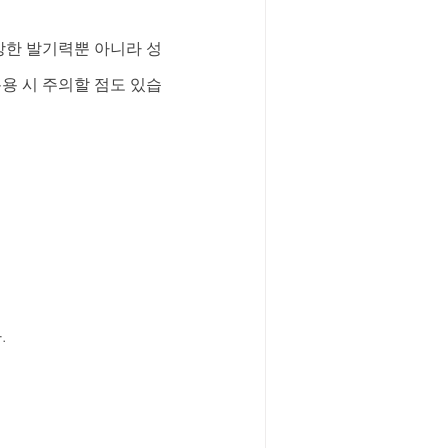
강한 발기력뿐 아니라 성
용 시 주의할 점도 있습
.