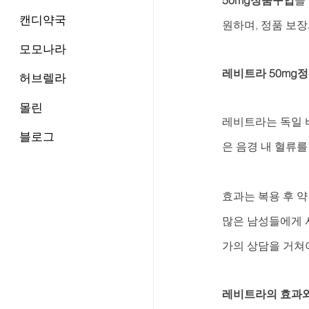
50mg정품구입
을
캔디약국
원하며, 정품 보
모모나라
레비트라 50mg정
허브렐라
몰린
레비트라는 독일 바
블로그
은 음경 내 혈류를
효과는 복용 후 약
많은 남성들에게 
가의 상담을 거쳐
레비트라의 효과