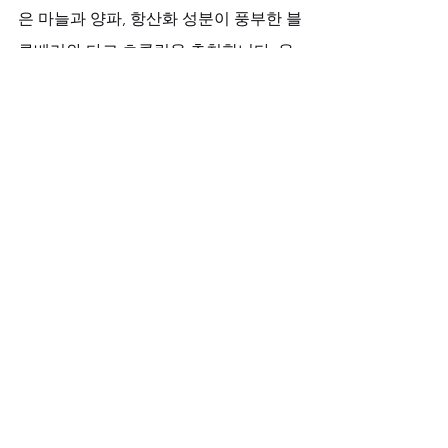
은 마늘과 양파, 항산화 성분이 풍부한 블
루베리와 다크 초콜릿을 추천합니다. 운
동은 하체와 코어 근육을 강화하는 스쿼
트, 플랭크, 케겔 운동이 특히 
강직도
 향
상에 효과적입니다. 무엇보다 충분한 수
면과 스트레스 관리는 모든 회복의 기본
입니다.
비아마켓의 열정적인 약속
진정한 열정을 꿈꾸는 고객님께, 
비아마
켓
이 준비한 신뢰의 약속을 전합니다.
100% 정품 보증:
 모든 제품은 엄격