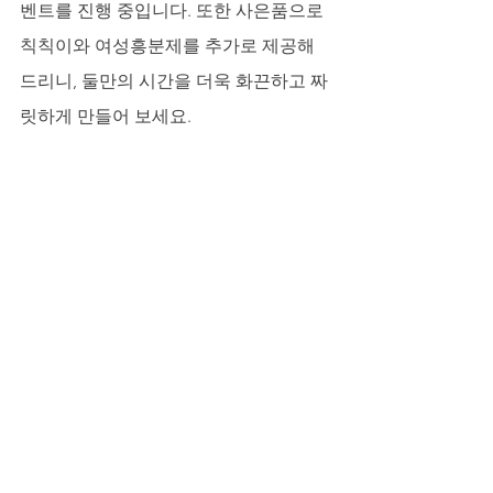
벤트를 진행 중입니다. 또한 사은품으로 
칙칙이와 여성흥분제를 추가로 제공해 
드리니, 둘만의 시간을 더욱 화끈하고 짜
릿하게 만들어 보세요.
스테미나를 채우는 일상의 작은 실천들
약물 외에도 남성 정력에 좋은 음식과 생
활습관은 매우 중요합니다. 아연이 풍부
한 굴, 게, 새우, 호박씨와 혈액순환에 좋
은 마늘, 생강, 토마토, 수박을 추천합니
다. 규칙적인 유산소 운동과 스쿼트, 케
겔 운동은 혈류 개선과 테스토스테론 유
지에 탁월합니다. 부부관계에 좋은 대화