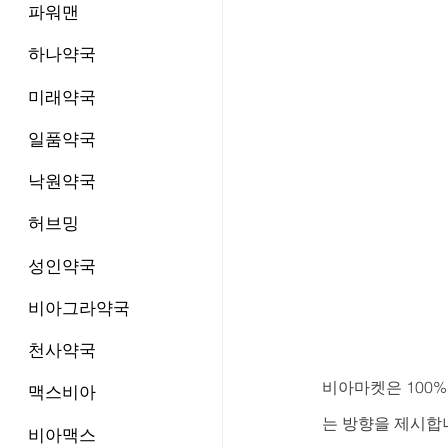
파워맨
하나약국
미래약국
일품약국
낙원약국
허브밍
성인약국
비아그라약국
천사약국
비아마켓은 100%
맥스비아
는 방향을 제시합니
비아맥스