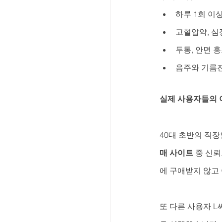
하루 1회 이
고혈압약, 심
두통, 안면 
음주와 기름진
실제 사용자들의 
40대 초반의 직
매 사이트
 중 신
에 구애받지 않고
또 다른 사용자 L