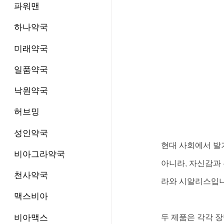
파워맨
하나약국
미래약국
일품약국
낙원약국
허브밍
성인약국
현대 사회에서 발
비아그라약국
아니라, 자신감과
천사약국
라와 시알리스입니
맥스비아
비아맥스
두 제품은 각각 장