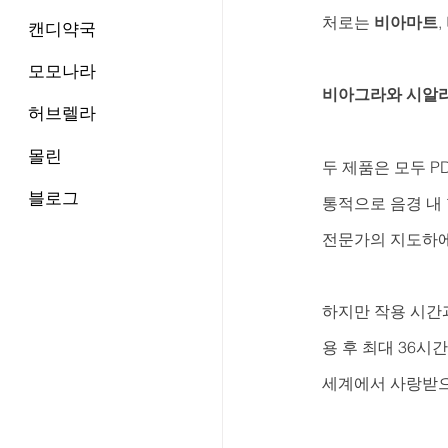
처로는 
비아마트
, 
캔디약국
모모나라
비아그라와 시알
허브렐라
몰린
두 제품은 모두 P
블로그
통적으로 음경 내 
전문가의 지도하에
하지만 작용 시간
용 후 최대 36시
세계에서 사랑받으