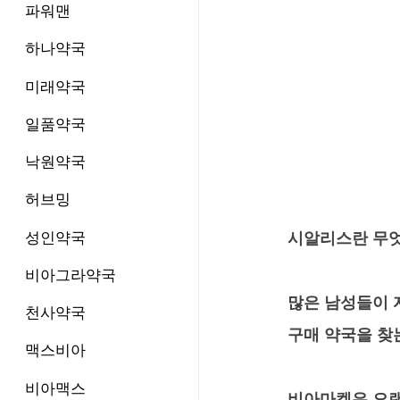
파워맨
하나약국
미래약국
일품약국
낙원약국
허브밍
성인약국
시알리스란 무
비아그라약국
많은 남성들이 
천사약국
구매 약국을 찾
맥스비아
비아맥스
비아마켓은 오랜