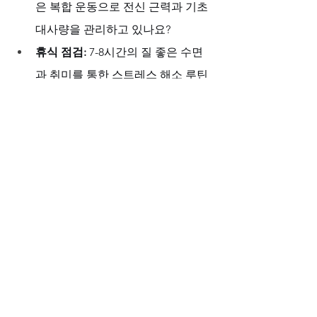
은 복합 운동으로 전신 근력과 기초 
대사량을 관리하고 있나요?
휴식 점검:
 7-8시간의 질 좋은 수면
과 취미를 통한 스트레스 해소 루틴
을 지키고 있나요?
습관 점검:
 과도한 음주와 흡연과 같
은 건강을 해치는 습관을 관리하고 
있나요?
완벽한 준비가 만든 자신감의 기록
"
비아마켓
을 통해 
시알리스 나무위키
 정
보를 보완한 종합적 체크리스트를 만들 
수 있었습니다. 정품 확인, 전문가 상담, 