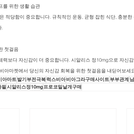
프를 위한 생활 습관
은 적당함이 중요합니다. 규칙적인 운동, 균형 잡힌 식단, 충분한 
.
한 첫걸음
체력보다 자신감이 더 중요합니다. 시알리스 정10mg으로 자신감을
 비아마켓에서 당신의 자신감 회복을 위한 첫걸음을 내딛어보세요
비아마트
발기부전극복
럭스비아
비아그라구매사이트
부부관계
라필
시알리스정10mg
프로코밀낱개구매