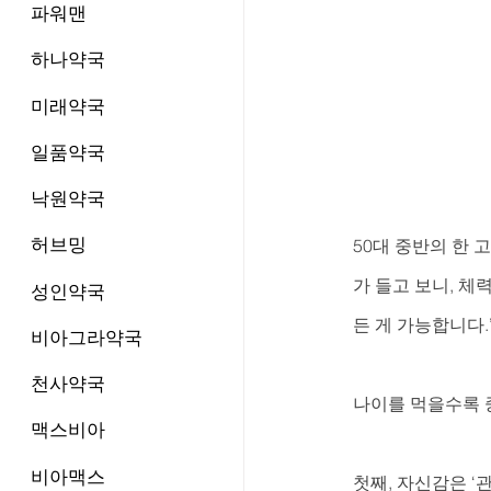
파워맨
하나약국
미래약국
일품약국
낙원약국
허브밍
50대 중반의 한 
가 들고 보니, 
성인약국
든 게 가능합니다.
비아그라약국
천사약국
나이를 먹을수록 
맥스비아
비아맥스
첫째, 자신감은 