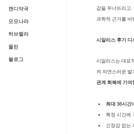
감을 무너뜨리고, 
캔디약국
과학적 근거를 바
모모나라
허브렐라
시알리스 후기 디
몰린
블로그
시알리스는 대표적인
켜 자연스러운 발
관계 회복에 기여
최대 36시간
특정 시간에 
긴장감 없는