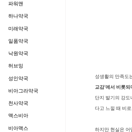
파워맨
하나약국
미래약국
일품약국
낙원약국
허브밍
성생활의 만족도는
성인약국
교감’에서 비롯되
비아그라약국
단지 발기의 강도
천사약국
다고 느낄 때 비
맥스비아
비아맥스
하지만 현실은 어