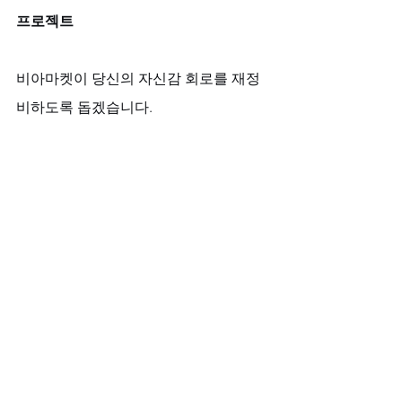
프로젝트
비아마켓이 당신의 자신감 회로를 재정
비하도록 돕겠습니다.
1+1 반 값 특가 이벤트:
 아이코스 맥
스를 구매하시면 동일 제품을 한 병 
더 드립니다.
풍성한 사은품:
 ‘칙칙이’와 
여성흥분
제
를 사은품으로 드려, 관계의 긍정
적인 피드백 회로를 함께 구축하실 
수 있도록 돕습니다.
100% 정품 보증:
 안전하고 정확한 
회로 작동을 위해 정품만을 엄격한 