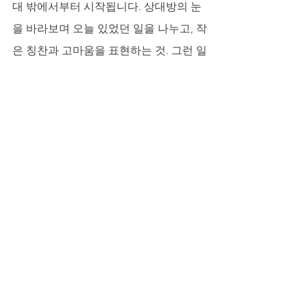
대 밖에서부터 시작됩니다. 상대방의 눈
을 바라보며 오늘 있었던 일을 나누고, 작
은 칭찬과 고마움을 표현하는 것. 그런 일
상들이 쌓여야 침대 안에서도 자연스럽
고 화끈한 순간이 만들어집니다.
짜릿한 회복, 다시 시작되는 매력
사용자분들의 후기를 들어보면, 프로코
밀파우더를 경험한 후 '더 이상 서두르지 
않게 되었다', '자신감이 완전히 달라졌
다', '단단한 사랑이 무엇인지 다시 느끼
게 되었다'는 긍정적인 목소리가 많습니
다. 연애 세포보다 피로가 먼저 반응하는 