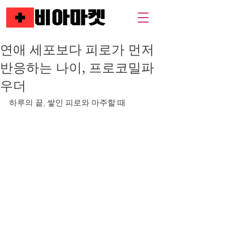
연애 세포보다 피로가 먼저
반응하는 나이, 프로코밀파
우더
하루의 끝, 쌓인 피로와 마주할 때