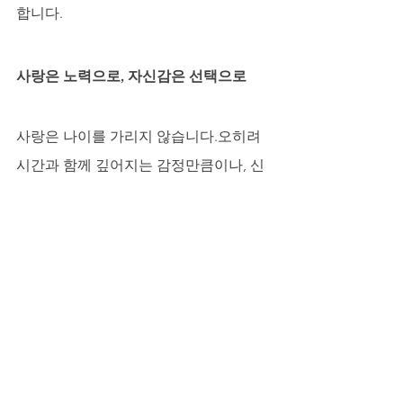
합니다.
사랑은 노력으로, 자신감은 선택으로
사랑은 나이를 가리지 않습니다.오히려 
시간과 함께 깊어지는 감정만큼이나, 신
체적인 활력 또한 유지되어야 진정한 행
복을 느낄 수 있습니다.
비아마켓
의 
정품 시알리스 구매
는 단순
한 활력 보충이 아니라, 잃어버린 열정을 
되찾는 시작점입니다.지친 하루 끝, 그녀 
앞에서 다시 한 번 청춘의 불꽃을 피워보
세요.당신의 밤은 여전히, 그리고 앞으로