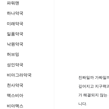
파워맨
하나약국
미래약국
일품약국
낙원약국
허브밍
성인약국
비아그라약국
진짜일까 가짜일까
천사약국
깊어지고 지구력과
가 해결되지 않는 
맥스비아
니다.
비아맥스