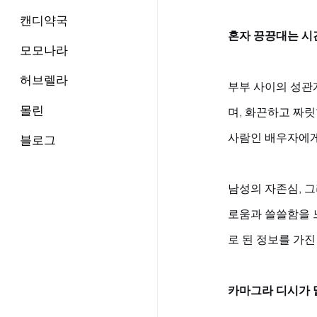
캔디약국
혼자 끙끙대는 시
모모나라
허브렐라
부부 사이의 성관
몰린
며, 화끈하고 짜릿
사람인 배우자에게
블로그
남성의 자존심, 
로움과 쓸쓸함을 
로 된 정보를 가
카마그라 디시가 