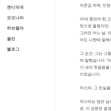
자존감 하락, 인
캔디약국
모모나라
40대 중반의 한
탓으로 돌렸지만,
허브렐라
그러던 어느 날, 
몰린
어도 나한테 말해줘.
블로그
그 순간, 그는 
며 말했습니다. "
기 내어 첫걸음을
이었습니다.
칵스타, 그 진실
칵스타는 많은 남
로, 이 성분은 