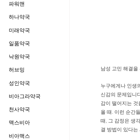
파워맨
하나약국
미래약국
일품약국
낙원약국
남성 고민 해결을 
허브밍
성인약국
누구에게나 인생의
신감의 문제입니다.
비아그라약국
감이 떨어지는 것
천사약국
올 때. 이런 순간
때, 그 감정은 생
맥스비아
결 방법이 있다는
비아맥스